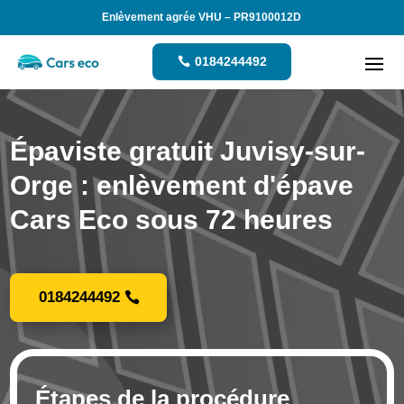
Enlèvement agrée VHU – PR9100012D
0184244492
Épaviste gratuit Juvisy-sur-
Orge : enlèvement d'épave
Cars Eco sous 72 heures
0184244492
Étapes de la procédure