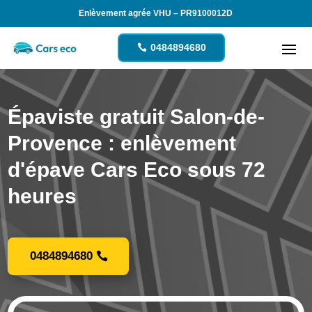
Enlèvement agrée VHU – PR9100012D
0484894680
Épaviste gratuit Salon-de-
Provence : enlèvement
d'épave Cars Eco sous 72
heures
0484894680