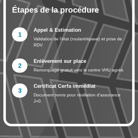
Étapes de la procédure
Appel & Estimation
1
Validation de l'état (roulant/épave) et prise de
RDV.
Enlèvement sur place
2
Remorquage gratuit vers le centre VHU agréé.
Certificat Cerfa immédiat
3
Document remis pour résiliation d'assurance
J+0.