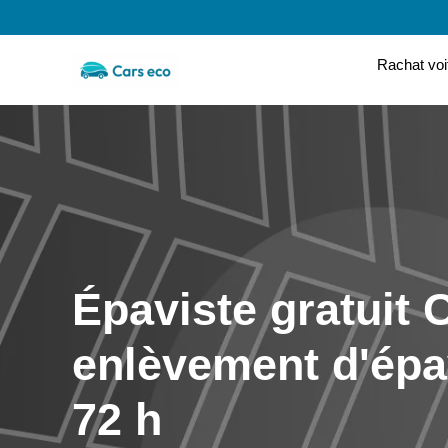
Rachat voi
Épaviste gratuit 
enlèvement d'ép
72 h