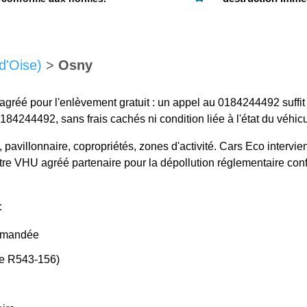
 d'Oise)
>
Osny
gréé pour l'enlèvement gratuit : un appel au 0184244492 suffit po
84244492, sans frais cachés ni condition liée à l'état du véhicu
pavillonnaire, copropriétés, zones d'activité. Cars Eco intervient 
entre VHU agréé partenaire pour la dépollution réglementaire co
:
demandée
cle R543-156)