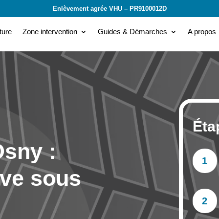
Enlèvement agrée VHU – PR9100012D
ture
Zone intervention
Guides & Démarches
A propos
Éta
Osny :
1
ave sous
2