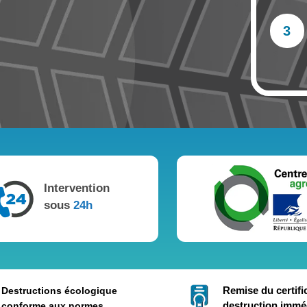
3
Intervention
sous
24h
Remise du certifi
Destructions écologique
destruction immé
conforme aux normes.