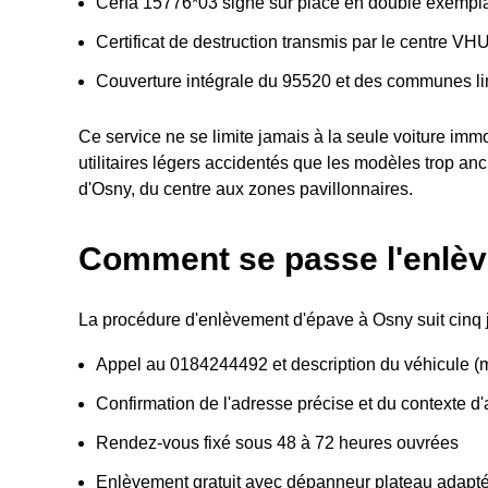
Cerfa 15776*03 signé sur place en double exempla
Certificat de destruction transmis par le centre VH
Couverture intégrale du 95520 et des communes li
Ce service ne se limite jamais à la seule voiture imm
utilitaires légers accidentés que les modèles trop anci
d'Osny, du centre aux zones pavillonnaires.
Comment se passe l'enlèv
La procédure d'enlèvement d'épave à Osny suit cinq 
Appel au 0184244492 et description du véhicule (m
Confirmation de l'adresse précise et du contexte d
Rendez-vous fixé sous 48 à 72 heures ouvrées
Enlèvement gratuit avec dépanneur plateau adapt