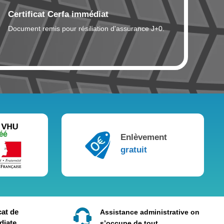
Certificat Cerfa immédiat
Document remis pour résiliation d'assurance J+0.
Enlèvement
gratuit
cat de
Assistance administrative on
diate
s’occupe de tout