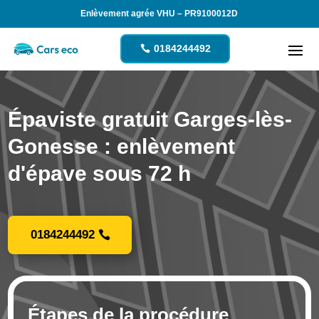
Enlèvement agrée VHU – PR9100012D
0184244492
Épaviste gratuit Garges-lès-
Gonesse : enlèvement
d'épave sous 72 h
0184244492
Étapes de la procédure