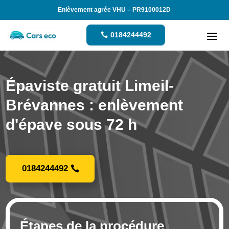
Enlèvement agrée VHU – PR9100012D
0184244492
Épaviste gratuit Limeil-
Brévannes : enlèvement
d'épave sous 72 h
0184244492
Étapes de la procédure