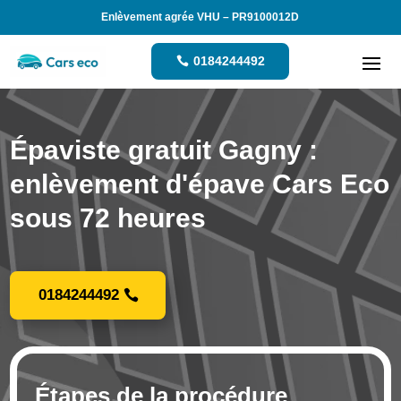
Enlèvement agrée VHU – PR9100012D
0184244492
Épaviste gratuit Gagny :
enlèvement d'épave Cars Eco
sous 72 heures
0184244492
Étapes de la procédure