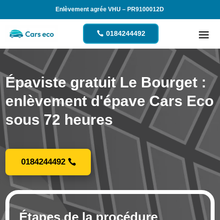
Enlèvement agrée VHU – PR9100012D
0184244492
Épaviste gratuit Le Bourget :
enlèvement d'épave Cars Eco
sous 72 heures
0184244492
Étapes de la procédure