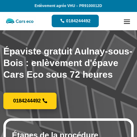
Enlèvement agrée VHU – PR9100012D
0184244492
Épaviste gratuit Aulnay-sous-
Bois : enlèvement d'épave
Cars Eco sous 72 heures
0184244492
Étapes de la procédure