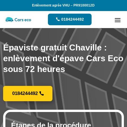
Enlèvement agrée VHU – PR9100012D
0184244492
Épaviste gratuit Chaville :
enlèvement d'épave Cars Eco
sous 72 heures
0184244492
Étapes de la procédure