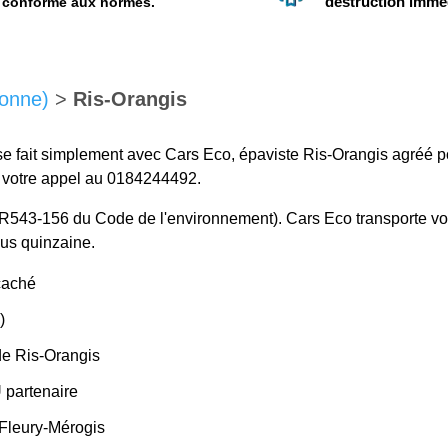
destruction immé
conforme aux normes.
sonne)
>
Ris-Orangis
e fait simplement avec Cars Eco, épaviste Ris-Orangis agréé po
s votre appel au 0184244492.
cle R543-156 du Code de l'environnement). Cars Eco transporte vo
ous quinzaine.
caché
)
de Ris-Orangis
U partenaire
 Fleury-Mérogis