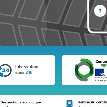
3
Intervention
sous
24h
Remise du certifi
Destructions écologique