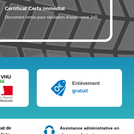
Certificat Cerfa immédiat
Document remis pour résiliation d'assurance J+0.
Enlèvement
gratuit
cat de
Assistance administrative on