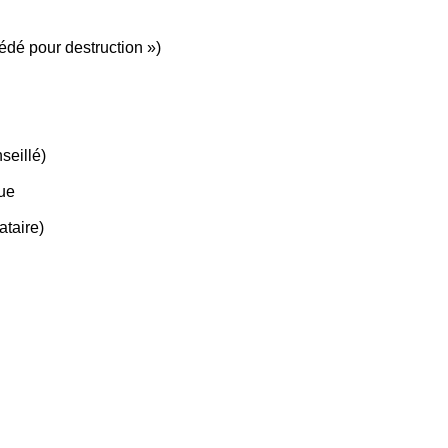
cédé pour destruction »)
seillé)
que
ataire)