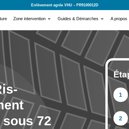
Enlèvement agrée VHU – PR9100012D
ture
Zone intervention
Guides & Démarches
A propos
Éta
is-
1
ment
 sous 72
2