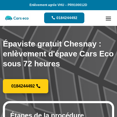
Enlèvement agrée VHU – PR9100012D
0184244492
Épaviste gratuit Chesnay :
enlèvement d'épave Cars Eco
sous 72 heures
0184244492
Étapes de la procédure