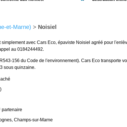
ine-et-Marne)
>
Noisiel
it simplement avec Cars Eco, épaviste Noisiel agréé pour l'enlè
e appel au 0184244492.
cle R543-156 du Code de l'environnement). Cars Eco transporte vo
3 sous quinzaine.
caché
)
U partenaire
, Lognes, Champs-sur-Marne