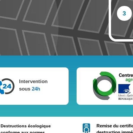
3
Intervention
sous
24h
Remise du certifi
Destructions écologique
destruction immé
conforme aux normes.