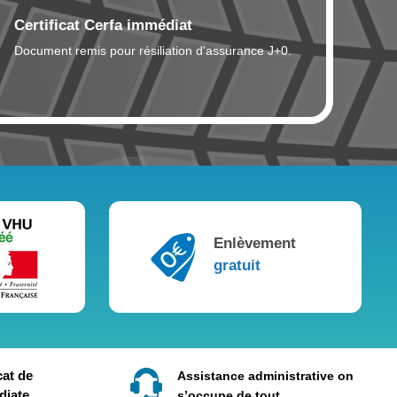
Certificat Cerfa immédiat
Document remis pour résiliation d'assurance J+0.
Enlèvement
gratuit
cat de
Assistance administrative on
diate
s’occupe de tout