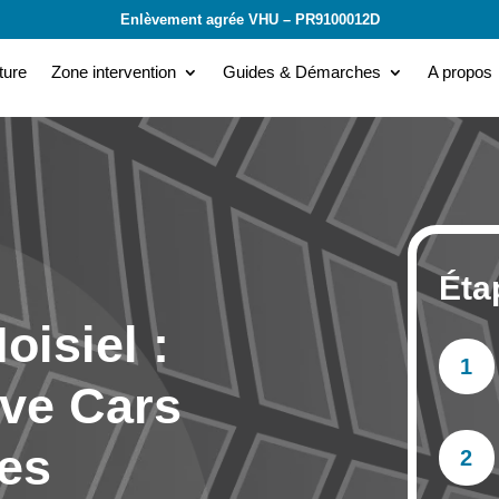
Enlèvement agrée VHU – PR9100012D
ture
Zone intervention
Guides & Démarches
A propos
Éta
oisiel :
1
ve Cars
es
2