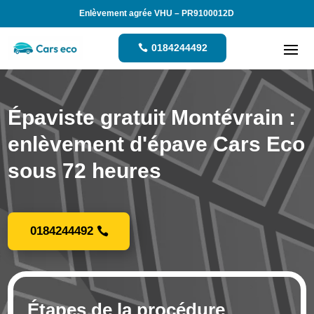
Enlèvement agrée VHU – PR9100012D
0184244492
Épaviste gratuit Montévrain :
enlèvement d'épave Cars Eco
sous 72 heures
0184244492
Étapes de la procédure