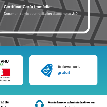
Certificat Cerfa immédiat
Document remis pour résiliation d'assurance J+0.
Enlèvement
gratuit
cat de
Assistance administrative on