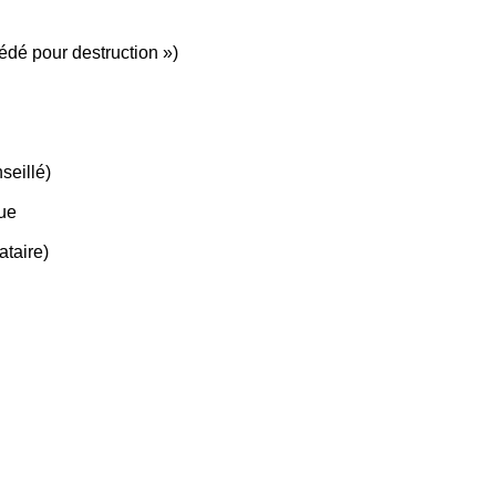
cédé pour destruction »)
seillé)
que
ataire)