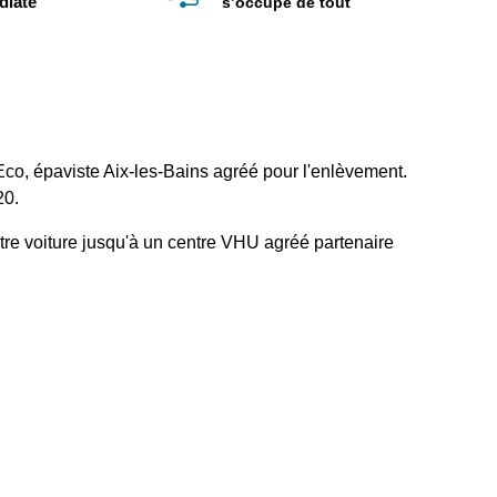
diate
s’occupe de tout
Eco, épaviste Aix-les-Bains agréé pour l'enlèvement.
20.
tre voiture jusqu'à un centre VHU agréé partenaire