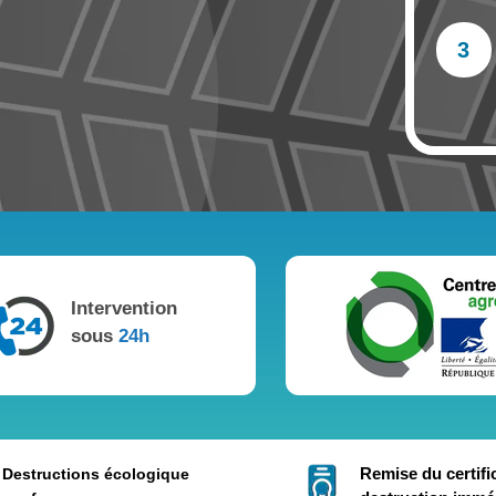
3
Intervention
sous
24h
Remise du certifi
Destructions écologique