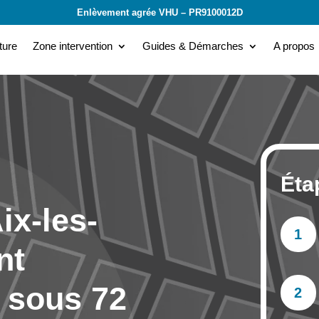
Enlèvement agrée VHU – PR9100012D
ture
Zone intervention
Guides & Démarches
A propos
Éta
ix-les-
1
nt
 sous 72
2