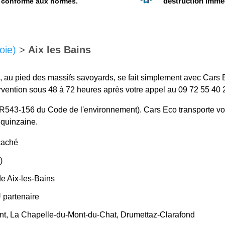
destruction immé
conforme aux normes.
oie)
>
Aix les Bains
, au pied des massifs savoyards, se fait simplement avec Cars 
ervention sous 48 à 72 heures après votre appel au 09 72 55 40 
cle R543-156 du Code de l'environnement). Cars Eco transporte vo
 quinzaine.
caché
)
de Aix-les-Bains
U partenaire
cent, La Chapelle-du-Mont-du-Chat, Drumettaz-Clarafond