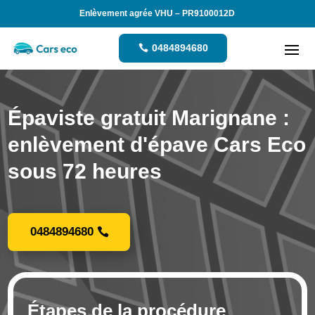
Enlèvement agrée VHU – PR9100012D
0484894680
Épaviste gratuit Marignane :
enlèvement d'épave Cars Eco
sous 72 heures
0484894680
Étapes de la procédure